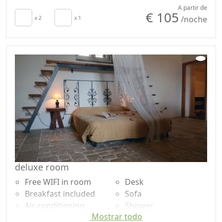
ahorro de energía
Champú sin plástico,
A partir de
€ 105
/noche
secador de pelo
x 2
x 1
no monodosis
Towels
Garden view
Sábanas
Panoramic view
Own entrance
deluxe room
Free WIFI in room
Desk
Breakfast included
Sofa
Air conditioning
Shower
Mostrar todo
Minibar disponible
Champú sin plástico,