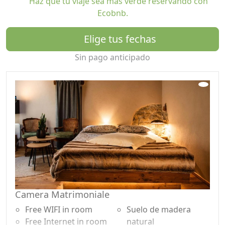
Haz que tu viaje sea más verde reservando con
vistas impresionantes de las montañas circundantes.
Ecobnb.
Para empezar el día, los huéspedes podrán disfrutar de
un rico desayuno a base de productos locales. Para
Elige tus fechas
aquellos que lo deseen, también se encuentran
disponibles almuerzos para llevar y una cafetería.
Sin pago anticipado
Patatouc Country House es perfecto para los amantes
de las actividades al aire libre: en los alrededores es
posible practicar senderismo y ciclismo, explorando los
senderos que caracterizan esta maravillosa zona. La
estructura es también una escala del GTA (Gran
Travesía de los Alpes), frecuentada por excursionistas
de todo el mundo.
Desde el punto de vista ecológico, nos
comprometemos a minimizar el impacto ambiental. La
casa está equipada con 14 paneles fotovoltaicos con
Camera Matrimoniale
almacenamiento de energía, que garantizan la
Free WIFI in room
Suelo de madera
electricidad necesaria para el funcionamiento de la
Free Internet in room
natural
estructura. Utilizamos bombillas LED y