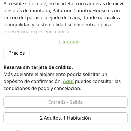
Accesible sólo a pie, en bicicleta, con raquetas de nieve
o esquís de montaña, Patatouc Country House es un
rincón del paraíso alejado del caos, donde naturaleza,
tranquilidad y sostenibilidad se encuentran para
ofrecer una experiencia única.
Leer más
Patatouc Country House es una casa de campo
recientemente renovada ubicada en Limone Piemonte,
Precios
inmersa en la naturaleza virgen de los Alpes Marítimos.
Un lugar ideal para quienes buscan tranquilidad,
Reserva sin tarjeta de crédito.
confort y sostenibilidad. A disposición de los
Más adelante el alojamiento podría solicitar un
huéspedes: un gran jardín, un acogedor bar y una
depósito de confirmación.
Aquí
puedes consultar las
terraza panorámica donde podrá relajarse. Patatouc
condiciones de pago y cancelación.
Country House también ofrece un restaurante
tradicional, donde podrá degustar platos típicos
preparados con ingredientes locales.
2 Adultos, 1 Habitación
Cada unidad tiene un baño privado, mientras que
algunas habitaciones también cuentan con un balcón o