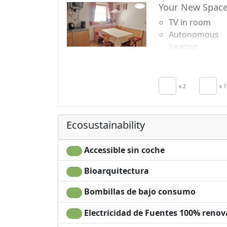
Your New Spac
TV in room
Autonomous
heating
Kitchen
Kitchenette
secador de pel
x 2
x 1
Living room
Ecosustainability
Accessible sin coche
Bioarquitectura
Bombillas de bajo consumo
Electricidad de Fuentes 100% renov