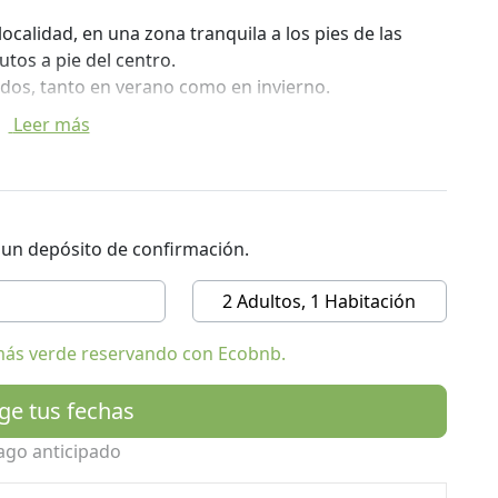
localidad, en una zona tranquila a los pies de las
tos a pie del centro.
dos, tanto en verano como en invierno.
Leer más
siones de medio día o un día completo, romántica
s caballos o en coche de caballos en el verano.
r un depósito de confirmación.
2 Adultos, 1 Habitación
más verde reservando con Ecobnb.
ige tus fechas
ago anticipado