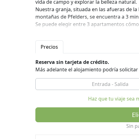
vida de campo y explorar la belleza natural.
Nuestra granja, situada en las afueras de la 
montañas de Pfelders, se encuentra a 3 minu
Se puede elegir entre 3 apartamentos cómo
Ofrecemos clases para principiantes, excur
trineo tirado por caballos en invierno con lo
Precios
Reserva sin tarjeta de crédito.
Más adelante el alojamiento podría solicita
Haz que tu viaje sea 
El
Sin p