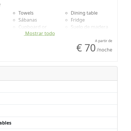
e
Towels
Dining table
Sábanas
Fridge
Cupboard or
Suelo de madera
Mostrar todo
Wardrobe
natural
Desk
Shower
A partir de
€ 70
o
Sofa
/noche
Sofa bed
ables