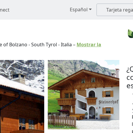
Español
nect
Tarjeta rega
e of Bolzano - South Tyrol
-
Italia
–
Mostrar la
¿
c
e