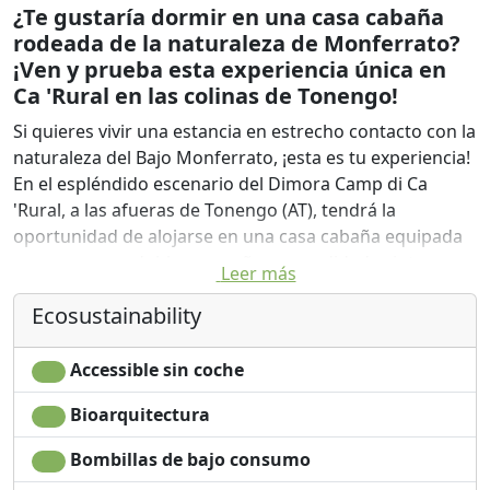
¿Te gustaría dormir en una casa cabaña
rodeada de la naturaleza de Monferrato?
¡Ven y prueba esta experiencia única en
Ca 'Rural en las colinas de Tonengo!
Si quieres vivir una estancia en estrecho contacto con la
naturaleza del Bajo Monferrato, ¡esta es tu experiencia!
En el espléndido escenario del Dimora Camp di Ca
'Rural, a las afueras de Tonengo (AT), tendrá la
oportunidad de alojarse en una casa cabaña equipada
con una cama doble, pequeñas comodidades internas,
Leer más
baño de cabina y áreas privadas de relajación externas
Ecosustainability
(exterior ducha, relajación, terraza panorámica, mesa
para comidas). El estacionamiento y el acceso están
fuera del edificio principal, indicados por los carteles de
Accessible sin coche
"parque" y "bienvenido".
Bioarquitectura
Todas las luces de Dimora Camp son automáticas y
alimentadas por paneles solares, excepto las del
Bombillas de bajo consumo
interior de las cabañas que están equipadas con