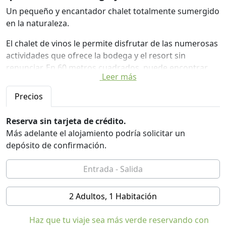
Un pequeño y encantador chalet totalmente sumergido
en la naturaleza.
El chalet de vinos le permite disfrutar de las numerosas
actividades que ofrece la bodega y el resort sin
renunciar. En 60 metros cuadrados, puede encontrar
Leer más
privacidad y silencio para unas vacaciones en completa
relajación, los servicios y las comodidades que ofrecen
Precios
nuestra bodega y nuestro Resort. El chalet se compone
de una pequeña cocina, un dormitorio con una cama
Reserva sin tarjeta de crédito.
doble, un baño con ducha y un patio; Está equipado con
Más adelante el alojamiento podría solicitar un
aire acondicionado, calefacción central,
depósito de confirmación.
estacionamiento y con ropa de cama, toallas incluidas.
Los viñedos que rodean el chalet se encuentran en el
corazón del pueblo. centro. La calidez de la madera, la
funcionalidad de los servicios ofrecidos hacen de
2 Adultos, 1 Habitación
nuestro chalet de vinos el lugar ideal para unas
vacaciones inolvidables.
Haz que tu viaje sea más verde reservando con
WineChalet está lejos 150 mt. de Roccafiore (piscina,