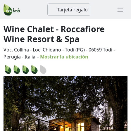
Tarjeta regalo
Wine Chalet - Roccafiore
Wine Resort & Spa
Voc. Collina - Loc. Chioano - Todi (PG)
-
06059
Todi
-
Perugia
-
Italia
–
Mostrar la ubicación