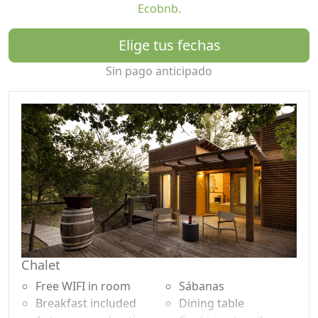
Ecobnb.
spa, restaurante).
Elige tus fechas
Un pequeño y encantador chalet totalmente inmerso
en la naturaleza para una estancia exclusiva de
Sin pago anticipado
relajación íntima.
El chalet de vinos le permite disfrutar de las numerosas
actividades que ofrecen la bodega y el resort sin
renunciar a una estancia íntima y tranquila en medio de
un bosque de robles.
En 60 metros cuadrados, puede encontrar privacidad y
silencio para unas vacaciones de regeneración en la
relajación completa, los servicios y las comodidades de
una vivienda de prestigio y las actividades ofrecidas por
nuestra bodega y nuestro Resort. El chalet consta de
Chalet
una sala de estar con cocina, un dormitorio con cama
Free WIFI in room
Sábanas
doble y un baño con ducha y un patio; Está equipado
Breakfast included
Dining table
con aire acondicionado, calefacción central,