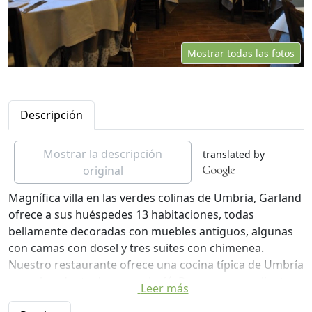
Mostrar todas las fotos
Descripción
Mostrar la descripción
translated by
original
Magnífica villa en las verdes colinas de Umbria, Garland
ofrece a sus huéspedes 13 habitaciones, todas
bellamente decoradas con muebles antiguos, algunas
con camas con dosel y tres suites con chimenea.
Nuestro restaurante ofrece una cocina típica de Umbría
y un abundante desayuno bufé. Para nuestros clientes:
Leer más
ciclismo de montaña, piscina, paseos a caballo y un