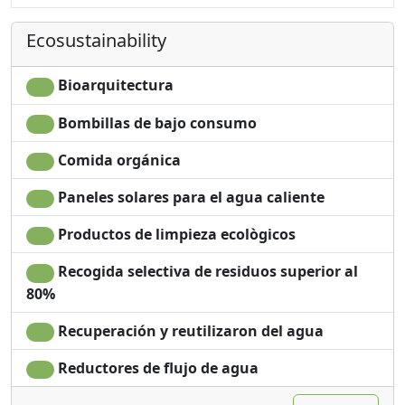
Wardrobe
Garden
Ecosustainability
Desk
Garden view
Sofa
Panoramic view
Sofa bed
Own entrance
Bioarquitectura
Bombillas de bajo consumo
Comida orgánica
Paneles solares para el agua caliente
Productos de limpieza ecològicos
Recogida selectiva de residuos superior al
80%
Recuperación y reutilizaron del agua
Reductores de flujo de agua