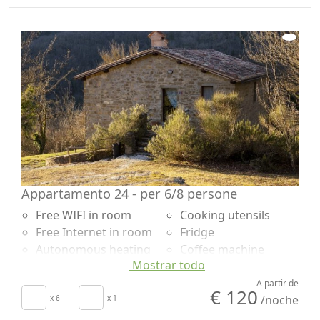
Cupboard or
Garden view
Wardrobe
Panoramic view
Desk
Own entrance
Dining table
Appartamento 24 - per 6/8 persone
Free WIFI in room
Cooking utensils
Free Internet in room
Fridge
Autonomous heating
Coffee machine
Mostrar todo
Crib
Outdoor dining area
Kitchen
Shower
A partir de
€ 120
/noche
Kitchenette
x 6
x 1
Smoking allowed
Cupboard or
Garden