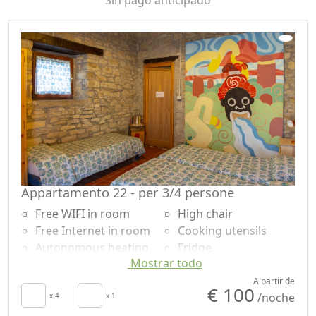
tranquilidad.
Appartamento 22 - per 3/4 persone
Free WIFI in room
High chair
Free Internet in room
Cooking utensils
Autonomous heating
Fridge
Mostrar todo
Crib
Coffee machine
Kitchen
Outdoor dining area
A partir de
€ 100
/noche
Kitchenette
x 4
x 1
Shower
Living room
Smoking allowed