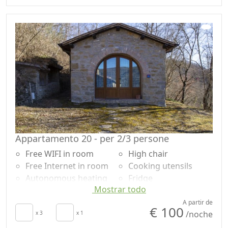
Cupboard or
Garden
Wardrobe
Mountain view
Desk
Garden view
Sofa
Panoramic view
Sofa bed
Own entrance
Dining table
Appartamento 20 - per 2/3 persone
Free WIFI in room
High chair
Free Internet in room
Cooking utensils
Autonomous heating
Fridge
Mostrar todo
Crib
Coffee machine
Kitchen
Outdoor dining area
A partir de
€ 100
/noche
Kitchenette
x 3
x 1
Shower
Living room
Garden