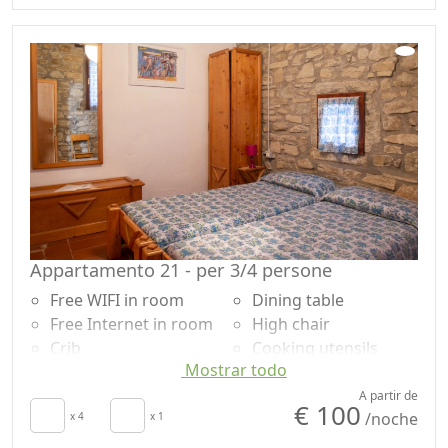
Wardrobe
Mountain view
Desk
Garden view
Dining table
Panoramic view
High chair
Own entrance
Appartamento 21 - per 3/4 persone
Free WIFI in room
Dining table
Free Internet in room
High chair
Crib
Cooking utensils
Mostrar todo
Kitchen
Fridge
Kitchenette
Coffee machine
A partir de
€ 100
/noche
Living room
x 4
x 1
Outdoor dining area
Cupboard or
Shower