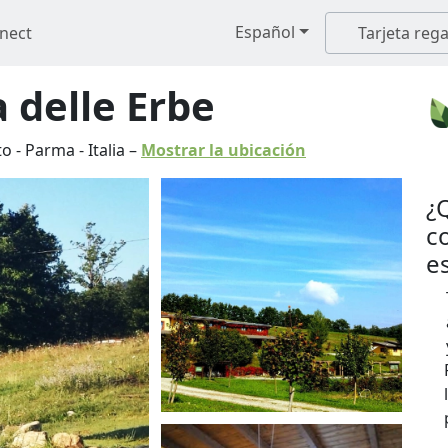
Español
nect
Tarjeta rega
 delle Erbe
to
-
Parma
-
Italia
–
Mostrar la ubicación
¿
c
e