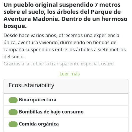
Un pueblo original suspendido 7 metros
sobre el suelo, los árboles del Parque de
Aventura Madonie. Dentro de un hermoso
bosque.
Desde hace varios años, ofrecemos una experiencia
única, aventura viviendo, durmiendo en tiendas de
campaña suspendidos entre los árboles a siete metros
del suelo.
Gracias a la cubierta transparente especial, usted
puede ver las estrellas!
Leer más
Durante el día, sin embargo, usted puede tener
Ecosustainability
diversión en el Parque de Aventura, el pintoresco
bosque de Gorgonero. Esperar 10 cursos de aventura,
para un total de 80 partidos. Tanto los niños como los
Bioarquitectura
deportistas aventureros pueden disfrutar en trepar a
Bombillas de bajo consumo
los árboles y la nieve a pie.
Comida orgánica