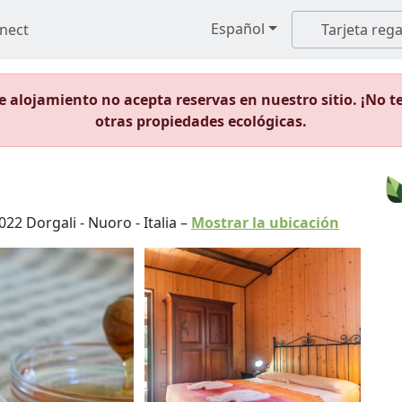
Español
nect
Tarjeta rega
 alojamiento no acepta reservas en nuestro sitio. ¡No t
otras propiedades ecológicas.
022
Dorgali
-
Nuoro
-
Italia
–
Mostrar la ubicación