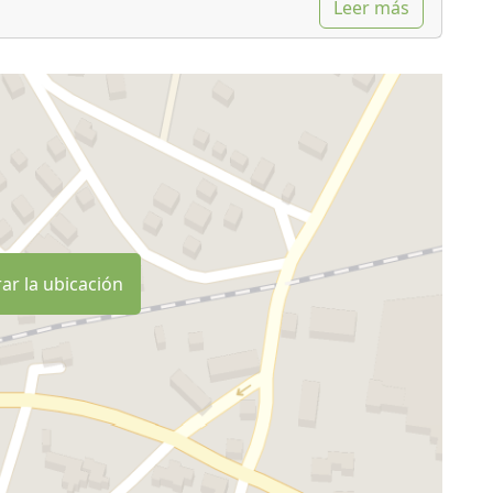
Leer más
orgánico organizado por la asociación de los países
nza y ofrece muchas rutas para introducir los niños
colores, olores y sabores, y para tratar de promover
tos de verano para niños de 8 a 13, en una
 granja de participar en el trabajo de cuidado y manejo
ar la ubicación