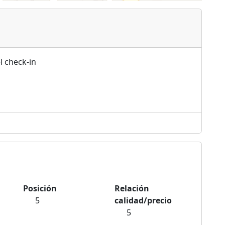
l check-in
Posición
Relación
5
calidad/precio
5