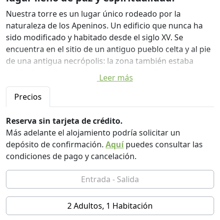
Nuestra torre es un lugar único rodeado por la
naturaleza de los Apeninos. Un edificio que nunca ha
sido modificado y habitado desde el siglo XV. Se
encuentra en el sitio de un antiguo pueblo celta y al pie
de una antigua necrópolis: la zona también estaba
habitada por los romanos y es un lugar lleno de paz y
Leer más
espiritualidad. Perfecto para meditar, caminar y vivir
una experiencia única, un pequeño viaje a través del
Precios
tiempo en un silencio mágico, atemporal, en el que te
olvidas de estar en el siglo XXI.
Reserva sin tarjeta de crédito.
Más adelante el alojamiento podría solicitar un
El edificio era una antigua torre en comunicación con el
depósito de confirmación.
Aquí
puedes consultar las
castillo. La privacidad es total, aunque es posible llegar
condiciones de pago y cancelación.
a la carretera principal en menos de 200 metros. La
torre solo se puede llegar a pie o fuera de carretera. En
el check-in proporcionamos directamente a los
huéspedes en el sitio con nuestro 4x4. Durante el día,
2 Adultos, 1 Habitación
puede hacer muchas caminatas por los antiguos