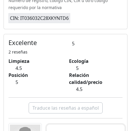
Número de registro, código CIN, CIR u otro código
requerido por la normativa
CIN: IT036032C28XKYNTD6
Excelente
5
2 reseñas
Limpieza
Ecología
4.5
5
Posición
Relación
5
calidad/precio
4.5
Traduce las reseñas a español