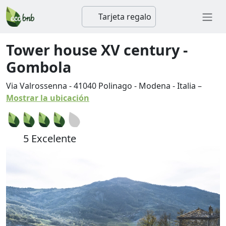
Tarjeta regalo
Tower house XV century -
Gombola
Via Valrossenna
-
41040
Polinago
-
Modena
-
Italia
–
Mostrar la ubicación
5 Excelente