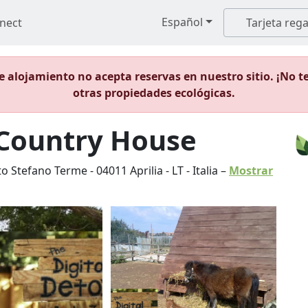
Español
nect
Tarjeta rega
 alojamiento no acepta reservas en nuestro sitio. ¡No t
otras propiedades ecológicas.
 Country House
nto Stefano Terme
-
04011
Aprilia
-
LT
-
Italia
–
Mostrar