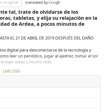
n original
translated by
te tal, trate de olvidarse de los
as, tabletas, y elija su relajación en la
iudad de Ardea, a pocos minutos de
ASTA EL 21 DE ABRIL DE 2019 DESPUÉS DEL DAÑO
x digital para desconectarse de la tecnología y
omo leer un periódico, jugar al ajedrez, tomar el sol
 recoger setas y mucho más. .
Leer más
origen local y / o cultivados en nuestro jardín.
os a excepción de la carne y el pescado, prefiriendo
cado cerca de la antigua ciudad de Ardea ... para
inutos de Roma, Anzio y Nettuno.