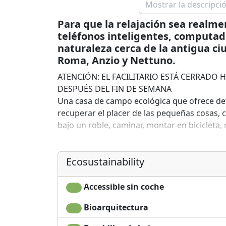
Mostrar la descripció
Para que la relajación sea realmen
teléfonos inteligentes, computador
naturaleza cerca de la antigua c
Roma, Anzio y Nettuno.
ATENCIÓN: EL FACILITARIO ESTÁ CERRADO H
DESPUÉS DEL FIN DE SEMANA
Una casa de campo ecológica que ofrece deto
recuperar el placer de las pequeñas cosas, c
bajo un roble, caminar, montar en bicicleta,
La cocina se basa en productos orgánicos de 
Ofrecemos deliciosos y famosos platos caser
Ecosustainability
solo sus derivados.
Accessible sin coche
The Country House- bed & breakfast está ubi
aquellos que aman la tranquilidad a solo m
Bioarquitectura
Roma está a sólo 25 minutos en coche.