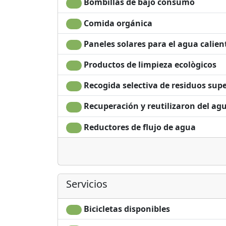
Bombillas de bajo consumo
Prohibió a las computadoras, tabletas, teléf
Comida orgánica
durante algunas horas todas esas acciones d
convertido en una adicción.
Paneles solares para el agua calien
La conexión wi-fi está garantizada en las ha
Los teléfonos fijos gratuitos y los faxes ana
Productos de limpieza ecològicos
El restaurante está abierto para todos, sol
Recogida selectiva de residuos supe
haya acuerdos predefinidos.
El desayuno y el almuerzo se sirven diariame
Recuperación y reutilizaron del ag
House.
Reductores de flujo de agua
Para cualquier información: - -
ATENCIÓN: EL FACILITARIO ESTÁ CERRADO H
DESPUÉS DEL FIN DE SEMANA
Servicios
Bicicletas disponibles