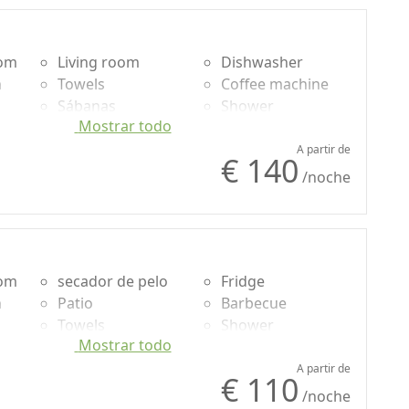
oom
Living room
Dishwasher
n
Towels
Coffee machine
Sábanas
Shower
Mostrar todo
Cupboard or
Champú sin
g
Wardrobe
plástico, no
A partir de
€ 140
Sofa
monodosis
/noche
Sofa bed
Garden
Dining table
Own entrance
Cooking utensils
Microwave
o
Fridge
oom
secador de pelo
Fridge
n
Patio
Barbecue
Towels
Shower
Mostrar todo
uded
Sábanas
Champú sin
Cupboard or
plástico, no
A partir de
€ 110
g
Wardrobe
monodosis
/noche