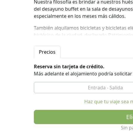
Nuestra filosofía es brindar a nuestros hué
del desayuno buffet en la sala de desayunos y
especialmente en los meses más cálidos.
También alquilamos bicicletas y bicicletas el
histórico de la ciudad, declarado Patrimon
minutos, o para disfrutar de paseos en bicic
Precios
La propiedad se encuentra a menos de 3 km 
para disfrutar de la tranquilidad del campo. 
Reserva sin tarjeta de crédito.
y una zona de relajación con sauna y jacuzzi 
Más adelante el alojamiento podría solicita
Hemos instalado una estación de carga para c
Haz que tu viaje sea 
El
Sin p