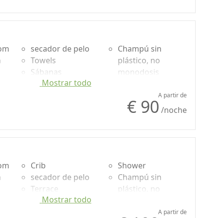
Desk
Garden
Sofa
Garden view
Sofa bed
Own entrance
Dining table
Microwave
oom
Cooking utensils
secador de pelo
Champú sin
n
Towels
plástico, no
Sábanas
monodosis
Mostrar todo
uded
Cupboard or
Garden
Wardrobe
Garden view
A partir de
€ 90
g
Desk
Own entrance
/noche
Shower
oom
Crib
Shower
n
secador de pelo
Champú sin
Terrace
plástico, no
Mostrar todo
uded
Towels
monodosis
Sábanas
Garden
A partir de