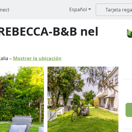
Español
nect
Tarjeta rega
REBECCA-B&B nel
talia
–
Mostrar la ubicación