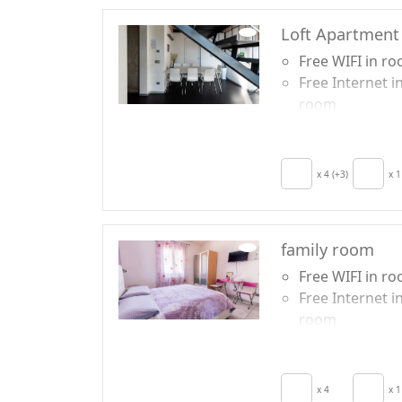
Loft Apartment
Free WIFI in r
Free Internet i
room
TV in room
Air conditionin
Autonomous
x 4 (+3)
x 1
heating
Kitchen
Kitchenette
family room
secador de pel
Free WIFI in r
Free Internet i
room
Breakfast incl
TV in room
Air conditionin
x 4
x 1