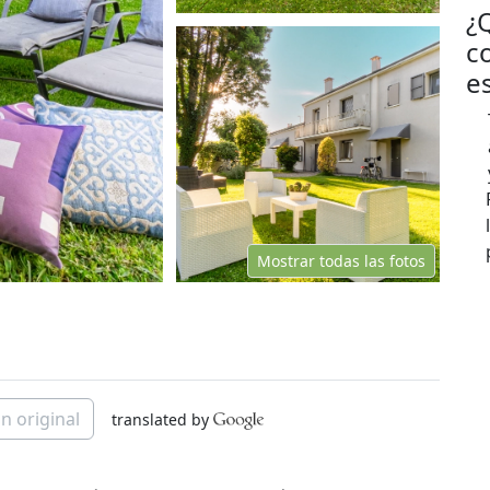
¿
c
e
Mostrar todas las fotos
n original
translated by