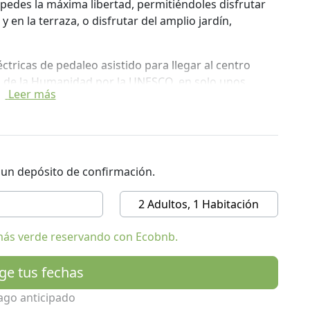
spedes la máxima libertad, permitiéndoles disfrutar
 en la terraza, o disfrutar del amplio jardín,
éctricas de pedaleo asistido para llegar al centro
io de la Humanidad por la UNESCO, en solo unos
Leer más
leta por los alrededores.
del centro, pero lo suficientemente aislada como
El jardín cuenta con una pequeña piscina al aire libre
interior.
r un depósito de confirmación.
oches y bicicletas eléctricas.
2 Adultos, 1 Habitación
más verde reservando con Ecobnb.
ige tus fechas
ago anticipado