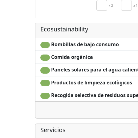
Air conditionin
x 2
x 1
Autonomous
heating
Ecosustainability
Bombillas de bajo consumo
Comida orgánica
Paneles solares para el agua calien
Productos de limpieza ecològicos
Recogida selectiva de residuos supe
Servicios