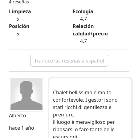
4 reseñas
Limpieza
Ecología
5
4.7
Posición
Relación
5
calidad/precio
4.7
Traduce las reseñas a español
Chalet bellissimo e molto
confortevole. I gestori sono
stati ricchi di gentilezza e
premure.
Alberto
il luogo è meraviglioso per
hace 1 año
riposarsi o fare tante belle
escursioni.