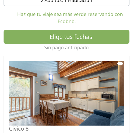
2 Adultos, 1 Habitación
donde cada huésped puede recolectar y degustar
libremente todo lo que puede ofrecer, una pequeña
Haz que tu viaje sea más verde reservando con
tienda donde se pueden encontrar productos locales
Ecobnb.
como: Miel, Galletas, Salsas, Mermeladas. productos en
aceite, vino, cerveza artesanal y nuestro licor de
Elige tus fechas
montaña Genepy y mucho más
Sin pago anticipado
Para grupos y sus actividades también podemos
ofrecer un servicio de restaurante, y un gran salón
donde pueden realizar sus actividades como yoga,
cursos, gimnasia, reuniones.
La electricidad es suministrada por un sistema
fotovoltaico de unos 8 Kwp, combinado con un sistema
de calefacción con bombas de calor eléctricas y el uso
de placas eléctricas de inducción. En cambio, la
producción de agua caliente se confía a calderas
eléctricas. Con estas soluciones, la estructura es
completamente autónoma desde el punto de vista
Civico 8
energético, sin emisiones de CO2 y por tanto