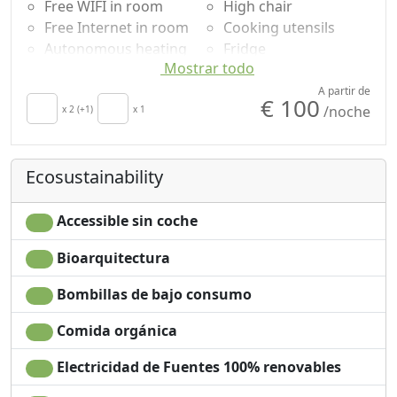
Free WIFI in room
High chair
Free Internet in room
Cooking utensils
Autonomous heating
Fridge
Mostrar todo
Kitchen
Barbecue
Kitchenette
Suelo de madera
A partir de
€ 100
/noche
secador de pelo
x 2 (+1)
x 1
natural
Living room
Shower
Terrace
Washing machine
Ecosustainability
Clotheshorse
Mountain view
Cupboard or
Garden view
Wardrobe
Panoramic view
Accessible sin coche
Fireplace
Own entrance
Bioarquitectura
Ironing facilities
Microwave
Dining table
Bombillas de bajo consumo
Comida orgánica
Electricidad de Fuentes 100% renovables