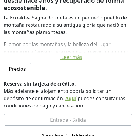
desde hace años y recuperado de forma
ecosostenible.
La Ecoaldea Sagna Rotonda es un pequeño pueblo de
montaña restaurado a su antigua gloria que nació en
las montañas piamontesas.
El amor por las montañas y la belleza del lugar
empujaron a Giovanni y su esposa a revivir un antiguo
Leer más
pueblo, llamado Sagna Rotonda, a una altitud de 1.644
metros sobre el nivel del mar, conectado por un camino
Precios
forestal al centro habitado más cercano. teniendo en
cuenta el valor histórico de las edificaciones, que se
Reserva sin tarjeta de crédito.
remonta, al parecer, al siglo XVIII, resultando en 13
Más adelante el alojamiento podría solicitar un
viviendas que cuentan con modernas técnicas
depósito de confirmación.
Aquí
puedes consultar las
constructivas y vegetales, así como el uso de fuentes de
condiciones de pago y cancelación.
energía alternativas respetuosas con el medio
ambiente.
A disposición de los huéspedes una huerta orgánica