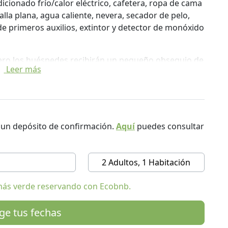
icionado frío/calor eléctrico, cafetera, ropa de cama
talla plana, agua caliente, nevera, secador de pelo,
de primeros auxilios, extintor y detector de monóxido
 pero los huéspedes recibirán un pequeño obsequio de
Leer más
vasados) a su llegada. Además, a pocos kilómetros de
ntes y pizzerías que ofrecen menús tradicionales a
s zonas exteriores de la propiedad
r un depósito de confirmación.
Aquí
puedes consultar
 16 puntos de interés turístico y cultural
visitantes de ciervos, un árbol monumental, una zona
interior gratuito, wifi, etc.).
2 Adultos, 1 Habitación
más verde reservando con Ecobnb.
 trece iglesias". A pocos kilómetros se encuentran la
 al Aire Libre Bilotti), el Puente de Sant'Angelo
ige tus fechas
l más antiguo de Italia, data del siglo II a. C.) y el