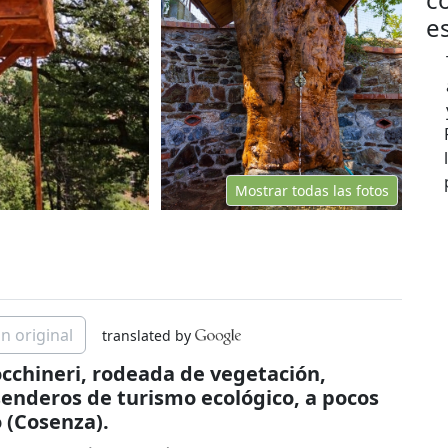
e
Mostrar todas las fotos
n original
translated by
Bocchineri, rodeada de vegetación,
senderos de turismo ecológico, a pocos
 (Cosenza).