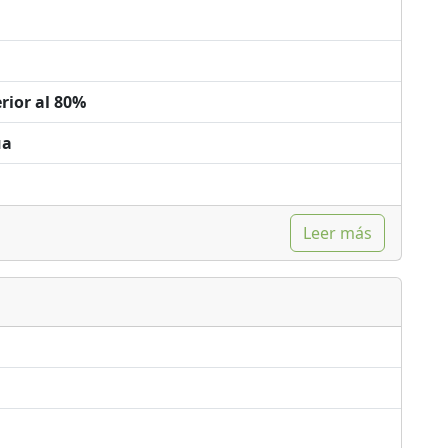
rior al 80%
ua
Leer más