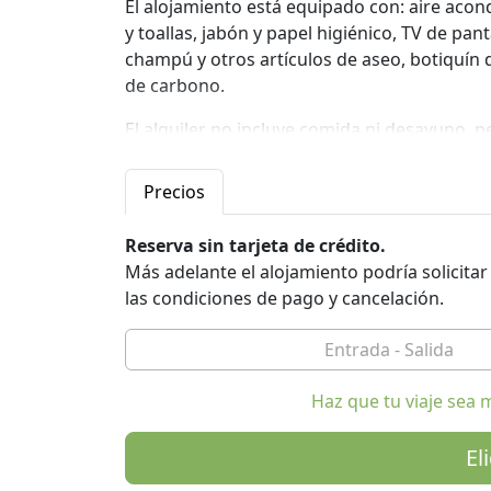
El alojamiento está equipado con: aire acond
y toallas, jabón y papel higiénico, TV de pan
champú y otros artículos de aseo, botiquín 
de carbono.
El alquiler no incluye comida ni desayuno,
bienvenida (cápsulas de café, croissants en
la finca, encontrará agroturismos, restaura
Precios
una excelente relación calidad-precio.
Reserva sin tarjeta de crédito.
Los huéspedes pueden utilizar libremente la
Más adelante el alojamiento podría solicita
(aproximadamente 3 hectáreas), que incluyen
las condiciones de pago y cancelación.
reconocidos (un museo rural, un centro de 
de picnic cerca de la casa rural, aparcamiento 
QUÉ VER EN ROGLIANO Y ALREDEDORES.
Haz que tu viaje sea 
Rogliano es conocido como "el pueblo de las
Cascada de Cannavino, el MAB Cosenza (Museo
El
(también conocido como Puente de Annibale) (e