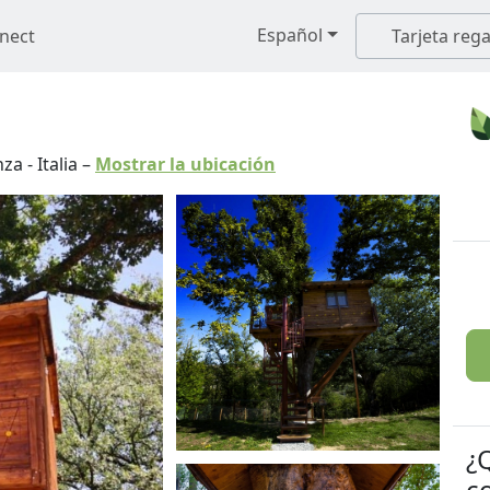
Español
nect
Tarjeta rega
nza
-
Italia
–
Mostrar la ubicación
¿
c