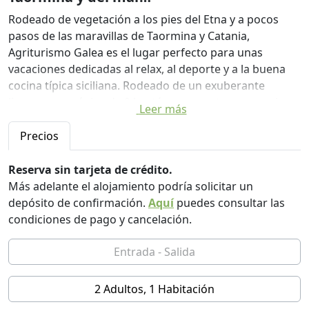
Rodeado de vegetación a los pies del Etna y a pocos
pasos de las maravillas de Taormina y Catania,
Agriturismo Galea es el lugar perfecto para unas
vacaciones dedicadas al relax, al deporte y a la buena
cocina típica siciliana. Rodeado de un exuberante
limonero orgánico de 9 hectáreas, nuestro agroturismo
Leer más
ofrece una experiencia auténtica en armonía con la
naturaleza y la tradición local.
Precios
La estructura, nacida de la sabia reestructuración de
Reserva sin tarjeta de crédito.
antiguas casas rurales, dispone de 11 acogedoras
Más adelante el alojamiento podría solicitar un
habitaciones, todas con entrada independiente y baño
depósito de confirmación.
Aquí
puedes consultar las
privado, situadas cerca de la piscina y del restaurante.
condiciones de pago y cancelación.
Podrás elegir entre alojamiento y desayuno o media
pensión, para una estancia adaptada a tus necesidades.
Cada habitación ha sido diseñada para ofrecer el
2 Adultos, 1 Habitación
máximo confort, manteniendo la arquitectura original
de las granjas sicilianas y respetando la autenticidad del