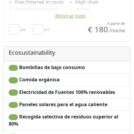
Free Internet in room
High chair
Breakfast included
Fridge
Mostrar todo
TV in room
Outdoor dining area
Air conditioning
Shower
A partir de
€ 180
/noche
Autonomous heating
x 6
x 1
Champú sin plástico,
Crib
no monodosis
Minibar disponible
Garden
Ecosustainability
bajo petición para
Mountain view
ahorro de energía
Sea view
secador de pelo
Garden view
Bombillas de bajo consumo
Terrace
Panoramic view
Comida orgánica
Towels
Own entrance
Sábanas
Electricidad de Fuentes 100% renovables
Paneles solares para el agua caliente
Recogida selectiva de residuos superior al
80%