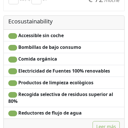
/noche
Crib
Outdoor dining area
Kitchen
Shower
Kitchenette
Champú sin plástico,
Ecosustainability
secador de pelo
no monodosis
Terrace
Washing machine
Clotheshorse
Smoking allowed
Accessible sin coche
Towels
Garden
Bombillas de bajo consumo
Sábanas
Garden view
Cupboard or
Own entrance
Comida orgánica
Wardrobe
Microwave
Ironing facilities
Electricidad de Fuentes 100% renovables
Productos de limpieza ecològicos
Recogida selectiva de residuos superior al
80%
Reductores de flujo de agua
Leer más