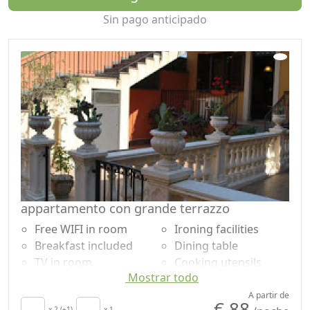
Sin pago anticipado
appartamento con grande terrazzo
Free WIFI in room
Ironing facilities
Breakfast included
Dining table
TV in room
Cooking utensils
Mostrar todo
Air conditioning
Fridge
Crib
Outdoor dining area
A partir de
€ 88
x 2 (+1)
x 1