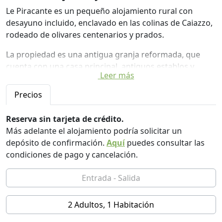
Le Piracante es un pequeño alojamiento rural con
desayuno incluido, enclavado en las colinas de Caiazzo,
rodeado de olivares centenarios y prados.
La propiedad es una antigua granja reformada, que
cuenta con una casa principal, antiguos establos y
Leer más
zonas verdes donde pasear, relajarse y disfrutar del
paisaje rural.
Precios
El alojamiento ofrece dos cómodas habitaciones,
Reserva sin tarjeta de crédito.
decoradas en estilo vintage con detalles artesanales. La
Más adelante el alojamiento podría solicitar un
habitación "Tra cielo e terra" consta de una habitación
depósito de confirmación.
Aquí
puedes consultar las
doble, una habitación individual (que también puede
condiciones de pago y cancelación.
alojar una cama supletoria) y un baño privado. La
habitación "Tarotti" es una habitación doble amplia y
luminosa con cocina americana y baño privado.
El desayuno se prepara con productos locales de
2 Adultos, 1 Habitación
proximidad, y nuestros huéspedes también tienen