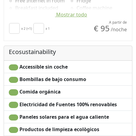
Free Internet in room
Fridge
síganos en las redes sociales o contáctenos.
Breakfast included
Coffee machine
Mostrar todo
Air conditioning
Outdoor dining area
Autonomous heating
Shower
A partir de
€ 95
/noche
secador de pelo
x 2 (+1)
x 1
Champú sin plástico,
Living room
no monodosis
Towels
Garden
Ecosustainability
Sábanas
Mountain view
Cupboard or
Garden view
Wardrobe
Panoramic view
Accessible sin coche
Desk
Microwave
Bombillas de bajo consumo
Comida orgánica
Electricidad de Fuentes 100% renovables
Paneles solares para el agua caliente
Productos de limpieza ecològicos