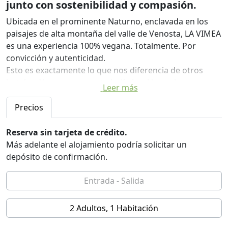
junto con sostenibilidad y compasión.
Ubicada en el prominente Naturno, enclavada en los
paisajes de alta montaña del valle de Venosta, LA VIMEA
es una experiencia 100% vegana. Totalmente. Por
convicción y autenticidad.
Esto es exactamente lo que nos diferencia de otros
hoteles. Nuestro concepto holístico. Natural, puro,
Leer más
transparente.
Precios
Naturalmente delicioso
Reserva sin tarjeta de crédito.
Nuestra cocina natural es administrada por un equipo
Más adelante el alojamiento podría solicitar un
innovador que lo mimará con una amplia gama de
depósito de confirmación.
aromas, color e ingredientes de temporada ricos en
nutrientes. Encontrará un menú de bebidas 100%
orgánicas a base de plantas y bebidas que promueven
la salud con un toque italiano, de origen local y
2 Adultos, 1 Habitación
sostenible. Creemos en la sabiduría de la naturaleza y
las cualidades perfectas de sus dones. Mantenemos