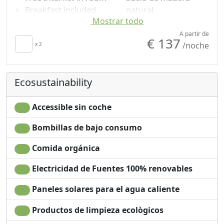
Breakfast included
natural
Mostrar todo
TV in room
Shower
secador de pelo
Champú sin plástico,
A partir de
€ 137
/noche
Towels
x 2
no monodosis
Sábanas
Garden
Cupboard or
Mountain view
Ecosustainability
Wardrobe
Accesible
Ironing facilities
Accessible sin coche
Bombillas de bajo consumo
Comida orgánica
Electricidad de Fuentes 100% renovables
Paneles solares para el agua caliente
Productos de limpieza ecològicos