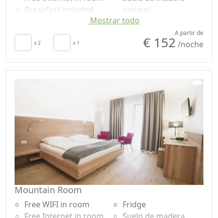
Breakfast included
natural
Mostrar todo
TV in room
Shower
secador de pelo
Champú sin plástico,
A partir de
€ 152
/noche
Towels
x 2
x 1
no monodosis
Sábanas
Garden
Cupboard or
Garden view
Wardrobe
Accesible
Mountain Room
Free WIFI in room
Fridge
Free Internet in room
Suelo de madera