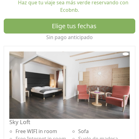
Haz que tu viaje sea más verde reservando con
nuestra cocina libre de trigo, reemplazamos el azúcar
Ecobnb.
refinada con maltas vegetales y frutas secas.
Sazonamos exclusivamente con sal marina natural y
Elige tus fechas
hierbas frescas de nuestro propio jardín. Creaciones
crudas, verduras asadas, pasteles de frutas, panes
Sin pago anticipado
crujientes o pastas, todo recién hecho en casa desde
cero. Porque nos encanta de esa manera.
Ah, si lo tuyo es el vino, te sorprenderemos con vinos
naturales llenos de carácter de pequeños productores
como nosotros. Creemos en los productos de los
agricultores locales y, a menudo, utilizamos
ingredientes de nuestro propio proyecto agrícola en la
Toscana. Siempre contamos con recursos sostenibles y
justos. Contribuimos con nuestra propia
responsabilidad.
Sky Loft
Armoniosamente sostenible
Free WIFI in room
Sofa
El verde también es nuestro mobiliario. Pisos y camas
Free Internet in room
Suelo de madera