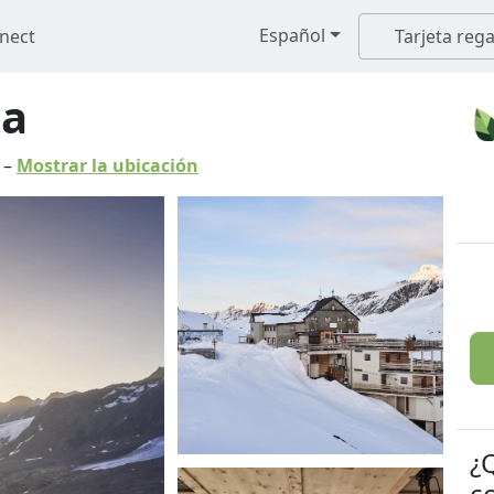
Español
nect
Tarjeta rega
ta
–
Mostrar la ubicación
¿
c