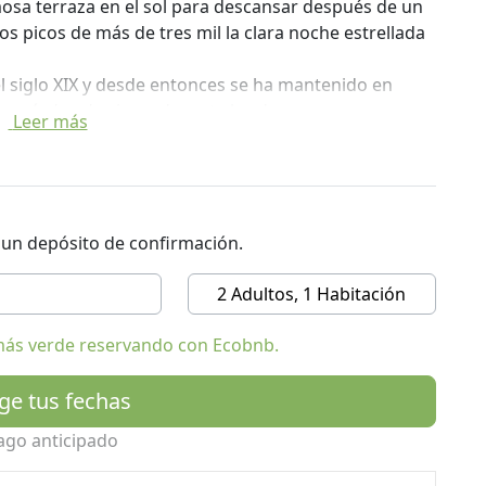
osa terraza en el sol para descansar después de un
los picos de más de tres mil la clara noche estrellada
el siglo XIX y desde entonces se ha mantenido en
 períodos de cierre durante las dos guerras
Leer más
ocasiones y ampliada. Hoy en día es un refugio de
onfort e inesperadas, y algunas verdaderas joyas
 alta sauna al aire libre en Europa.
años y duchas, que ofrecen vistas panorámicas
dante.
r un depósito de confirmación.
los gustos, para parejas y familias, con habitaciones
orios para grupos y excursionistas.
2 Adultos, 1 Habitación
especialidades regionales auténticos, acompañados
e manantial y espíritus amables. Incluso en el refugio
más verde reservando con Ecobnb.
oductos del Tirol del Sur.
amigos, jugar a las cartas, chat y de vez en cuando a
ige tus fechas
ago anticipado
 son: