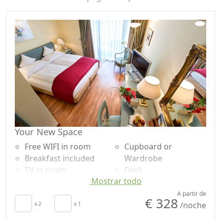
Your New Space
Free WIFI in room
Cupboard or
Breakfast included
Wardrobe
TV in room
Desk
Mostrar todo
Autonomous heating
Suelo de madera
Crib
natural
A partir de
€ 328
/noche
secador de pelo
x 2
x 1
Shower
Terrace
Champú sin plástico,