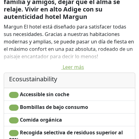
familia y amigos, dejar que el alma se
relaje. Vivir en alto Adige con su
autenticidad hotel Margun
Margun El hotel está diseñado para satisfacer todas
sus necesidades. Gracias a nuestras habitaciones
modernas y amplias, se puede pasar un día de fiesta en
el máximo confort en una paz absoluta, rodeado de un
paisaje encantador para decir lo menos!
Leer más
Nuestras 18 habitaciones dobles tienen la misma vista
magnífica, uno tiene la sensación de ser parte del
Ecosustainability
paisaje.
Las habitaciones están equipadas con televisión, caja
Accessible sin coche
fuerte, teléfono, baño, ducha y bidet.
Bombillas de bajo consumo
Cocinamos con amor tanto platos típicos del Tirol y
cocina italiana. En la cocina se utiliza verduras y hierbas
Comida orgánica
de nuestro jardín. frutas y bayas de temporada
Recogida selectiva de residuos superior al
proceden de nuestros árboles. Amorosamente