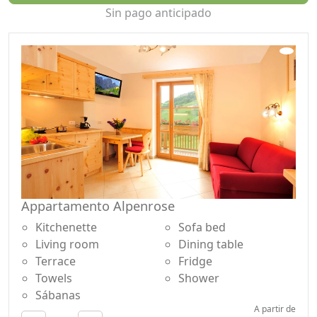
acariciado. Equipos y herramientas para trabajar en el
Sin pago anticipado
granero para los clientes pequeños y grandes están a
su disposición.
Tenemos un parque infantil con tobogán, columpio,
poste para mantener el equilibrio, la polea y la arena,
futbolín y tenis de mesa. Existe el césped para correr y
jugar al fútbol; existe el césped para relajarse y tomar el
sol; el punto de vista de la Odle le invita a relajarse y
soñar. También existe la posibilidad de asar al aire libre.
En verano hay las "bicicletas de montaña" y palos para
caminar, avanzar en la nieve zapatos, raquetas de nieve
y trineos.
Appartamento Alpenrose
Para nuestros clientes platos pequeños para deslizarse
Kitchenette
Sofa bed
sobre la nieve y palas para palear la nieve.
Living room
Dining table
Terrace
Fridge
Towels
Shower
Sábanas
A partir de