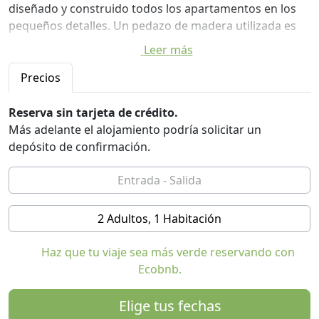
diseñado y construido todos los apartamentos en los
pequeños detalles. Un pedazo de madera utilizada es
de nuestros bosques locales.
Leer más
Nuestra casa está situada en el centro de Santa
Precios
Magdalena de 1200 metros sobre el nivel del mar. En
unos pocos minutos (a pie) alcanzan todo lo necesario
Reserva sin tarjeta de crédito.
para unas vacaciones en la montaña: la tienda de país,
Más adelante el alojamiento podría solicitar un
el Centro de Visitantes del Parque Natural, el autobús
depósito de confirmación.
público parada, senderismo y paseos relajantes, una
tienda de deportes, restaurantes y en invierno nuestro
centro de esquí "Fillerlift" con alquiler de equipos,
pistas de trineo y esquí de fondo.
2 Adultos, 1 Habitación
Alimentar a las vacas, ordeño, limpie o cepille hacia
Haz que tu viaje sea más verde reservando con
abajo, darle la leche a los terneros, llevar agua potable
Ecobnb.
a las gallinas y recoger los huevos, .. son actividades
que sus hijos pueden hacer. Incluso los gatos, conejos y
Elige tus fechas
nuestros niños "Lilli" Zilli y puede ser tocado y