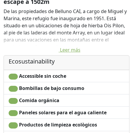
escape a 1502m
De las propiedades de Belluno CAI, a cargo de Miguel y
Marina, este refugio fue inaugurado en 1951. Está
situado en un ubicaciones de hoja de hierba Ois Pilon,
al pie de las laderas del monte Array, en un lugar ideal
para unas vacaciones en las montañas entre el
senderismo y ferrocarriles.
Leer más
Para llegar a la pista se puede seguir un largo rastro de
Ecosustainability
9-10 horas y un desnivel de 1600 metros.
Descuentos para los miembros C.A.I.
Accessible sin coche
Bombillas de bajo consumo
Comida orgánica
Paneles solares para el agua caliente
Productos de limpieza ecològicos