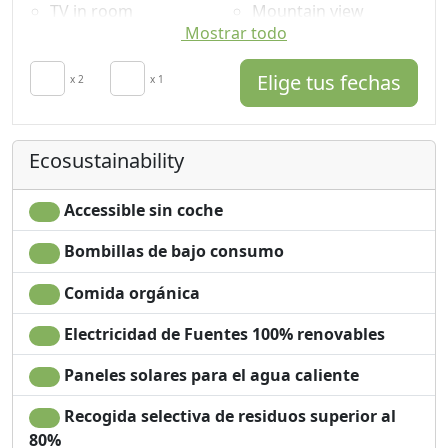
TV in room
Mountain view
Mostrar todo
Autonomous heating
Panoramic view
secador de pelo
Own entrance
Elige tus fechas
Terrace
x 2
x 1
Espacio en clase A+
Towels
Smart TV
Sábanas
Almohada
Desk
hipoalergénica
Ecosustainability
Shower
Accessible sin coche
Bombillas de bajo consumo
Comida orgánica
Electricidad de Fuentes 100% renovables
Paneles solares para el agua caliente
Recogida selectiva de residuos superior al
80%