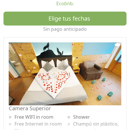
Ecobnb.
una zona de relax, bañera finlandesa y sauna con
espectaculares vistas a los Dolomitas de Brenta. Un
Elige tus fechas
lugar ideal para regenerar cuerpo y mente rodeado de
naturaleza.
Sin pago anticipado
Habitación Deluxe Ambiez
Amplia habitación con cama doble, baño con ducha, TV
vía satélite, Wi-Fi, artículos de aseo gratuitos y ropa de
cama completa. Cuenta con una terraza privada
equipada con mesa y sillas, con espléndidas vistas a las
montañas y al pueblo de Deggia. Entrada privada.
Habitación Doble Básica
Acogedora habitación con cama doble, baño con
ducha, TV vía satélite, Wi-Fi, artículos de aseo gratuitos
y ropa de cama. Terraza exterior con mesa y sillas y
Camera Superior
vistas panorámicas a las montañas y a Deggia. Entrada
Free WIFI in room
Shower
privada.
Free Internet in room
Champú sin plástico,
Habitación Triple Superior Ghez