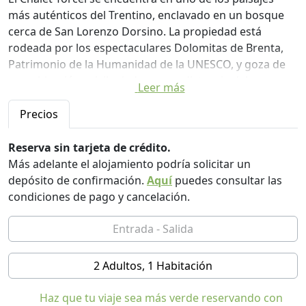
más auténticos del Trentino, enclavado en un bosque
cerca de San Lorenzo Dorsino. La propiedad está
rodeada por los espectaculares Dolomitas de Brenta,
Patrimonio de la Humanidad de la UNESCO, y goza de
una ubicación privilegiada a poca distancia del
Leer más
pintoresco Lago Molveno y del tranquilo Lago Nembia.
Precios
Completamente inmerso en el bosque, Torcel es un
lugar donde la naturaleza reina, creando una
Reserva sin tarjeta de crédito.
atmósfera auténtica y acogedora. Aquí podrá disfrutar
Más adelante el alojamiento podría solicitar un
de revitalizantes paseos entre los árboles, momentos
depósito de confirmación.
Aquí
puedes consultar las
de tranquilidad y meditación, respirando energía pura y
condiciones de pago y cancelación.
bienestar. Para los amantes de la aventura, les esperan
rutas de senderismo de alta montaña en el Valle de
Ambiez, que ofrecen una experiencia intensa e
inolvidable con vistas impresionantes.
2 Adultos, 1 Habitación
En nuestro jardín panorámico, hemos creado un
Haz que tu viaje sea más verde reservando con
pequeño oasis de bienestar diseñado para la relajación: