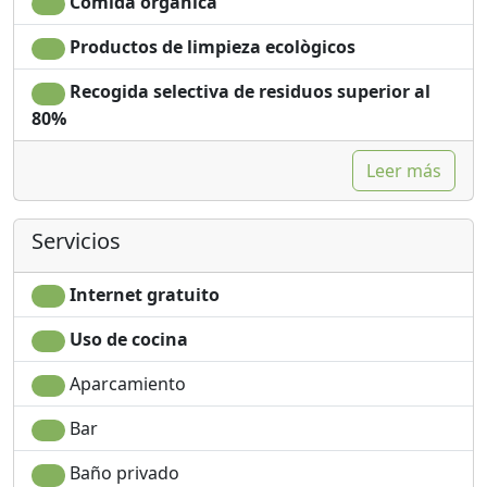
un lugar sin tiempo que da un nuevo significado a la
Comida orgánica
filosofía del spa como un lugar de bienestar y
Productos de limpieza ecològicos
relajación.
Recogida selectiva de residuos superior al
80%
Leer más
Servicios
Internet gratuito
Uso de cocina
Aparcamiento
Bar
Baño privado