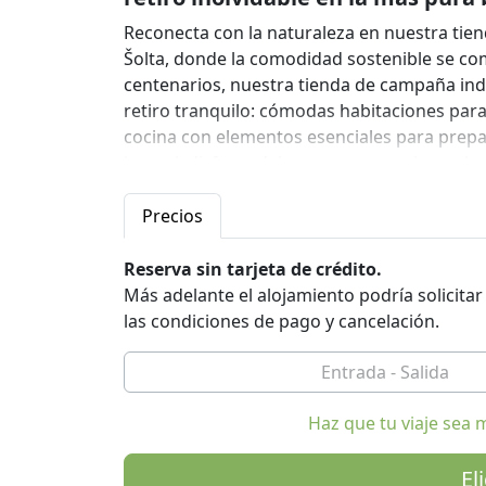
Reconecta con la naturaleza en nuestra tie
Šolta, donde la comodidad sostenible se co
centenarios, nuestra tienda de campaña ind
retiro tranquilo: cómodas habitaciones par
cocina con elementos esenciales para prepar
jacuzzi, disfruta del entorno natural y explor
de cortesía. ¡Adopta el lujo ecológico y exper
Precios
Entra en nuestra tienda de campaña ecológi
espacioso diseñado para la máxima comodida
Reserva sin tarjeta de crédito.
cama tamaño king y una resistente litera, l
Más adelante el alojamiento podría solicita
de una noche de descanso rodeados de la ser
las condiciones de pago y cancelación.
suave, el área para dormir te invita a relaja
abierto también incluye un baño privado co
equipada con una mesa de comedor con cap
disfrutar de las comidas juntos con facilida
Haz que tu viaje sea 
decoración elegante, cada detalle de la tie
comodidad con un diseño ecológico.
El