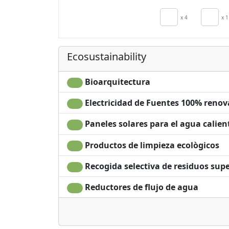
Kitchen
Kitchenette
x 4
x 1
secador de pel
Terrace
Patio
Ecosustainability
Clotheshorse
Towels
Bioarquitectura
Electricidad de Fuentes 100% renov
Paneles solares para el agua calien
Productos de limpieza ecològicos
Recogida selectiva de residuos supe
Reductores de flujo de agua