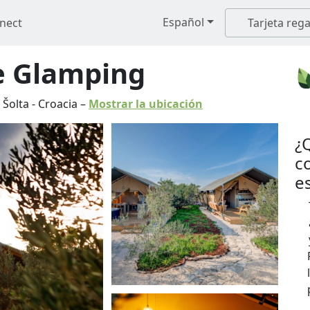
Español
nect
Tarjeta rega
ge Glamping
 Šolta
-
Croacia
–
Mostrar la ubicación
¿
c
e