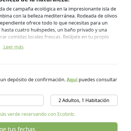
nda de campaña ecológica en la impresionante isla de
mbina con la belleza mediterránea. Rodeada de olivos
ependiente ofrece todo lo que necesitas para un
a hasta cuatro huéspedes, un baño privado y una
ar comidas locales frescas. Relájate en tu propio
a las bahías y senderos ocultos de la isla en bicicletas
Leer más
imenta la belleza intacta de Šolta!
ca en Šolta y encontrarás un refugio acogedor y
d en la naturaleza. La tienda cuenta con una lujosa
o que permite que hasta cuatro huéspedes disfruten
r un depósito de confirmación.
Aquí
puedes consultar
enidad de la isla. Con lujosas sábanas e iluminación
rte después de un día de exploración. El interior
n ducha refrescante, así como una cocina totalmente
2 Adultos, 1 Habitación
acidad para cuatro personas, para que puedas
d. Desde los elementos básicos de cocina hasta la
más verde reservando con Ecobnb.
nda ha sido cuidadosamente elegido para combinar la
ige tus fechas