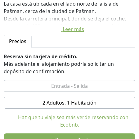
La casa está ubicada en el lado norte de la isla de
Pašman, cerca de la ciudad de Pašman.
Desde la carretera principal, donde se deja el coche,
después de 100 m de asfalto, una ruta de senderismo
Leer más
sube 300 m hasta la casa.
La casa es de una habitación de 8m2 con capacidad
Precios
para 2 personas, se puede añadir una cama plegable
para un niño bajo petición.
Reserva sin tarjeta de crédito.
Más adelante el alojamiento podría solicitar un
El mar no se ve desde la propia casa porque el bosque
depósito de confirmación.
lo oculta a todas las vistas y vecinos que se encuentran
a 300m a vuelo de pájaro. El entorno de la casa es un
olivar ajardinado, viña, árboles frutales y plantas
diversas en una parcela de 3300 m2.
2 Adultos, 1 Habitación
La electricidad está en el sistema solar solo para
Haz que tu viaje sea más verde reservando con
iluminación y carga de teléfonos móviles.
Ecobnb.
La cocina es una unidad separada de la casa equipada
con una estufa a gas y un refrigerador a gas, la cocina