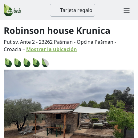
Tarjeta regalo
Robinson house Krunica
Put sv. Ante 2
-
23262
Pašman
-
Općina Pašman
-
Croacia
–
Mostrar la ubicación