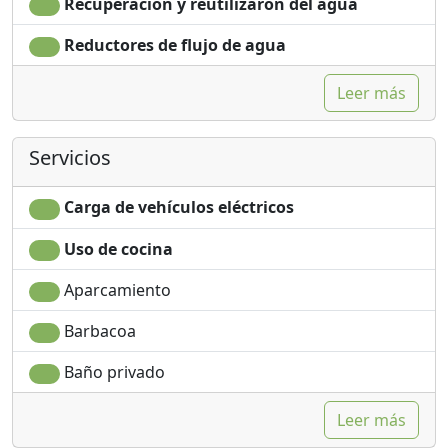
Recuperación y reutilizaron del agua
Ferry al continente 6 km Tkon-Biograd y 25 km Preko-
Zadar.
Reductores de flujo de agua
Estación de autobuses 800m
Leer más
Estamos a su disposición para todas las preguntas y
servicios adicionales.
Servicios
Carga de vehículos eléctricos
Uso de cocina
Aparcamiento
Barbacoa
Baño privado
Leer más