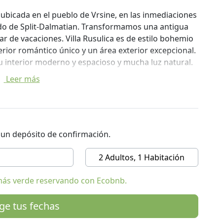
 ubicada en el pueblo de Vrsine, en las inmediaciones
dado de Split-Dalmatian. Transformamos una antigua
gar de vacaciones. Villa Rusulica es de estilo bohemio
rior romántico único y un área exterior excepcional.
su interior moderno y espacioso y mucha luz natural.
Leer más
 ubicada en el pueblo de Vrsine, en las inmediaciones
dado de Split-Dalmatian. Transformamos una antigua
gar de vacaciones. Villa Rusulica es de estilo bohemio
rior romántico único y un área exterior excepcional.
r un depósito de confirmación.
su interior moderno y espacioso y mucha luz natural.
2 Adultos, 1 Habitación
blos y ciudades de los alrededores. Todas las tiendas,
más verde reservando con Ecobnb.
as, son fácilmente accesibles en coche.
quipada, así que asegúrese de visitar los mercados
ige tus fechas
e de elegir hierbas y vegetales mediterráneos de