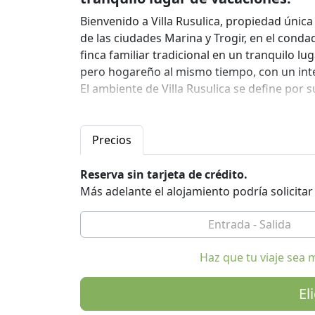
Bienvenido a Villa Rusulica, propiedad única
de las ciudades Marina y Trogir, en el con
finca familiar tradicional en un tranquilo lu
pero hogareño al mismo tiempo, con un inte
El ambiente de Villa Rusulica se define por 
El espacio
Bienvenido a Villa Rusulica, propiedad única
Precios
de las ciudades Marina y Trogir, en el con
finca familiar tradicional en un tranquilo lu
Reserva sin tarjeta de crédito.
pero hogareño al mismo tiempo, con un inte
Más adelante el alojamiento podría solicita
El ambiente de Villa Rusulica se define por 
Acceso invitados
Explore el vino y la cena dálmata en los pue
Haz que tu viaje sea 
restaurantes y comercios, así como las play
Villa Rusulica tiene una cocina totalmente e
El
locales de pescado y verduras. Siéntase libr
nuestro huerto orgánico.