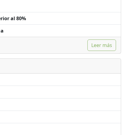
rior al 80%
ua
Leer más