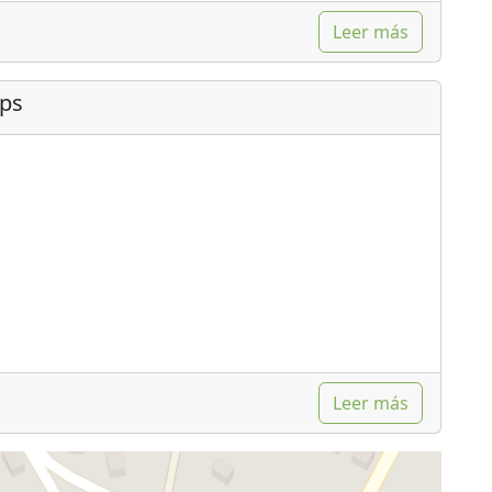
Leer más
ips
Leer más