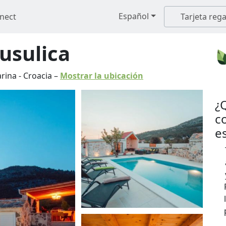
Español
nect
Tarjeta rega
usulica
rina
-
Croacia
–
Mostrar la ubicación
¿
c
e