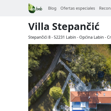
Blog
Ofertas especiales
Recon
Villa Stepančić
Stepančići 8
-
52231
Labin
-
Općina Labin
-
C