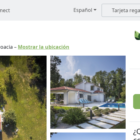
Español
nect
Tarjeta rega
roacia
–
Mostrar la ubicación
¿
c