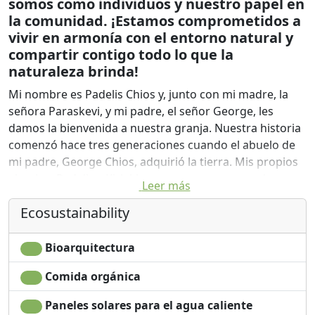
somos como individuos y nuestro papel en
la comunidad. ¡Estamos comprometidos a
vivir en armonía con el entorno natural y
compartir contigo todo lo que la
naturaleza brinda!
Mi nombre es Padelis Chios y, junto con mi madre, la
señora Paraskevi, y mi padre, el señor George, les
damos la bienvenida a nuestra granja. Nuestra historia
comenzó hace tres generaciones cuando el abuelo de
mi padre, George Chios, adquirió la tierra. Mis propios
abuelos, Padelis y Kiriaki, comenzaron a operar la
Leer más
granja y mi padre llegó a amar profundamente el estilo
Ecosustainability
de vida agrícola, un amor que me transmitió a mí. A
través de la vida verde de Naxian, podemos compartir
la historia y los valores de nuestra granja, pero también
Bioarquitectura
mantener esta importante forma de vida, que impacta
Comida orgánica
a todos los que nos rodean y lo invitamos a conectarse
con nosotros y nuestras tierras de cultivo a través de la
Paneles solares para el agua caliente
gastronomía naxiana única que ofrecemos. .