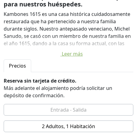
para nuestros huéspedes.
Kambones 1615 es una casa histórica cuidadosamente
restaurada que ha pertenecido a nuestra familia
durante siglos. Nuestro antepasado veneciano, Michel
Sanudo, se casó con un miembro de nuestra familia en
el año 1615, dando a la casa su forma actual, con las
puertas del balcón que dan a un valle con antiguos
Leer más
olivares. Los muebles antiguos han sido restaurados y
se han conservado todos los detalles bellos. Los
Precios
gruesos muros de piedra lo hacen fresco en verano y
cálido fuera de temporada.
Reserva sin tarjeta de crédito.
Estamos certificados por Ecoturismo Grecia.
Más adelante el alojamiento podría solicitar un
Premio Europeo del Patrimonio Sostenible 2024
depósito de confirmación.
2 Adultos, 1 Habitación