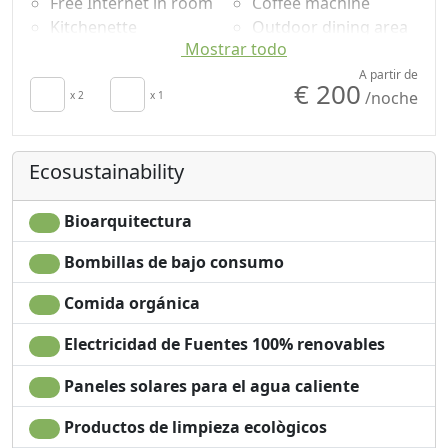
Free Internet in room
Coffee machine
Kitchenette
Outdoor dining area
Mostrar todo
secador de pelo
Bathtub
Patio
Champú sin plástico,
A partir de
€ 200
/noche
Clotheshorse
x 2
x 1
no monodosis
Sábanas
Washing machine
Cupboard or
Garden
Ecosustainability
Wardrobe
Mountain view
Fireplace
Garden view
Dining table
Own entrance
Bioarquitectura
Cooking utensils
Bombillas de bajo consumo
Comida orgánica
Electricidad de Fuentes 100% renovables
Paneles solares para el agua caliente
Productos de limpieza ecològicos