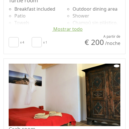
Turtle room
Breakfast included
Outdoor dining area
Patio
Shower
Towels
Champú sin plástico,
Mostrar todo
Sábanas
no monodosis
Cupboard or
Garden
A partir de
€ 200
/noche
Wardrobe
x 4
x 1
Garden view
Dining table
Own entrance
High chair