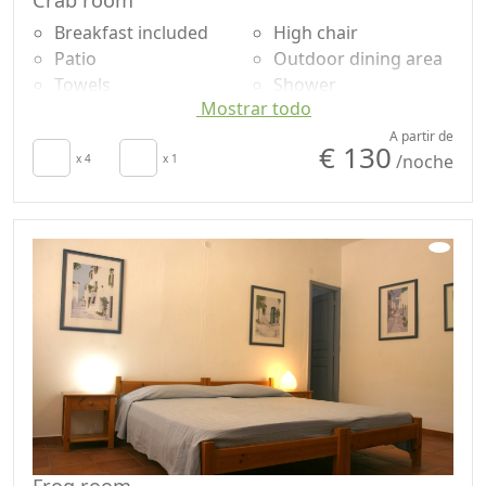
Crab room
Breakfast included
High chair
Patio
Outdoor dining area
Towels
Shower
Mostrar todo
Sábanas
Champú sin plástico,
Cupboard or
no monodosis
A partir de
€ 130
/noche
Wardrobe
x 4
x 1
Garden
Dining table
Garden view
Frog room