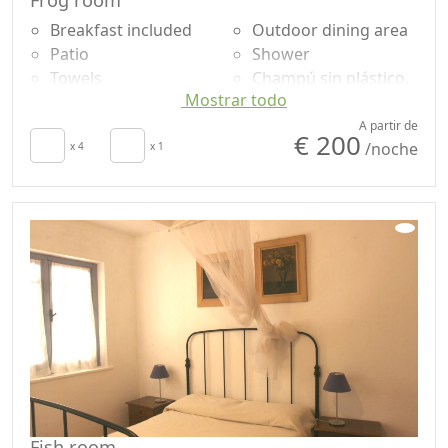
Breakfast included
Outdoor dining area
Patio
Shower
Towels
Champú sin plástico,
Mostrar todo
Sábanas
no monodosis
Cupboard or
Garden
A partir de
€ 200
/noche
Wardrobe
x 4
x 1
Garden view
Dining table
Panoramic view
High chair
Own entrance
Fish room