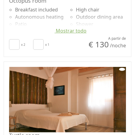
Octopus room
Breakfast included
High chair
Autonomous heating
Outdoor dining area
Patio
Shower
Mostrar todo
Towels
Champú sin plástico,
Sábanas
no monodosis
A partir de
€ 130
/noche
Cupboard or
x 2
x 1
Garden
Wardrobe
Garden view
Dining table
Own entrance