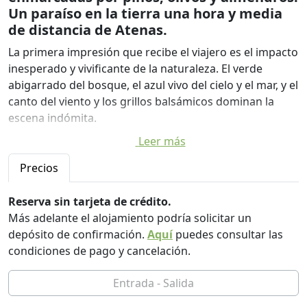
Un paraíso en la tierra una hora y media
de distancia de Atenas.
La primera impresión que recibe el viajero es el impacto
inesperado y vivificante de la naturaleza. El verde
abigarrado del bosque, el azul vivo del cielo y el mar, y el
canto del viento y los grillos balsámicos dominan la
escena indómita.
Leer más
Las infraestructuras del conjunto habitacional, todas
blanqueadas por la caliza, tienen ese aspecto tímido
Precios
propio de una minoría culta. La falta de tráfico y el
entorno urbano visten la zona de un ropaje antiguo en
Reserva sin tarjeta de crédito.
el que es fácil identificar esa parte oculta de nuestro ser
Más adelante el alojamiento podría solicitar un
que se remonta al mundo poético de la infancia.
depósito de confirmación.
Aquí
puedes consultar las
condiciones de pago y cancelación.
Se llega al mar por un camino de 250 metros, que
atraviesa el bosque y se abre repentinamente a una
gran playa de guijarros blancos, arena y rocas, casi
siempre desierta. Toda la costa está alineada con