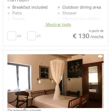
Breakfast included
Outdoor dining area
Patio
Shower
Towels
Champú sin plástico,
Mostrar todo
Sábanas
no monodosis
Cupboard or
Garden
A partir de
€ 130
/noche
Wardrobe
x 2
x 1
Garden view
Dining table
Panoramic view
High chair
Own entrance
Dragonfly room