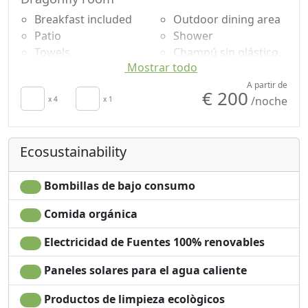
Breakfast included
Outdoor dining area
Patio
Shower
Towels
Champú sin plástico,
Mostrar todo
Sábanas
no monodosis
Cupboard or
Garden
A partir de
€ 200
/noche
Wardrobe
x 4
x 1
Garden view
Desk
Panoramic view
Dining table
Own entrance
Ecosustainability
High chair
Bombillas de bajo consumo
Comida orgánica
Electricidad de Fuentes 100% renovables
Paneles solares para el agua caliente
Productos de limpieza ecològicos