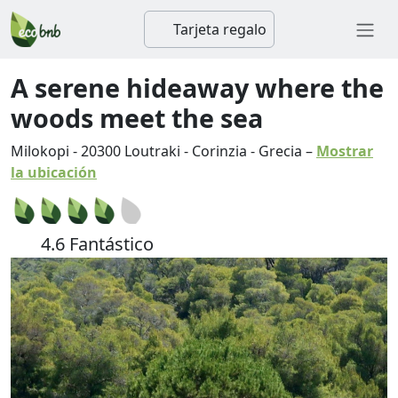
Tarjeta regalo
A serene hideaway where the
woods meet the sea
Milokopi
-
20300
Loutraki
-
Corinzia
-
Grecia
–
Mostrar
la ubicación
4.6 Fantástico