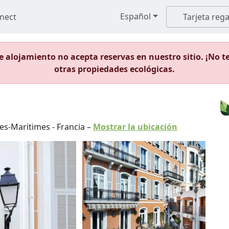
Español
nect
Tarjeta rega
 alojamiento no acepta reservas en nuestro sitio. ¡No t
otras propiedades ecológicas.
es-Maritimes
-
Francia
–
Mostrar la ubicación