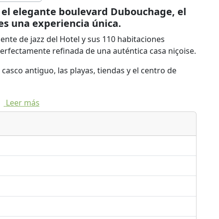
n el elegante boulevard Dubouchage, el
tes una experiencia única.
iente de jazz del Hotel y sus 110 habitaciones
rfectamente refinada de una auténtica casa niçoise.
 casco antiguo, las playas, tiendas y el centro de
o americana hecha en casa el desayuno buffet, el
Leer más
atio soleado ... harán su estancia inolvidable en el
os o un fin de semana relajante, el Ellington Hotel
único.