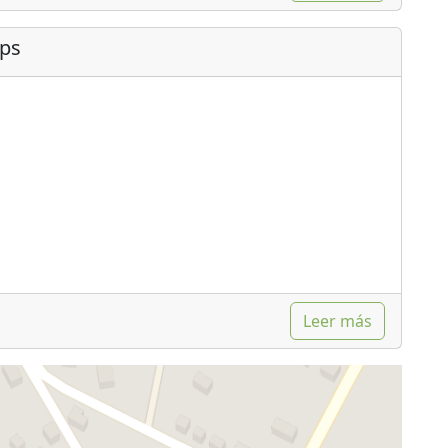
ips
Leer más