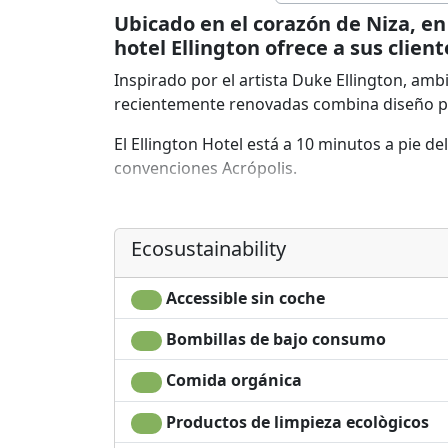
Ubicado en el corazón de Niza, e
hotel Ellington ofrece a sus clien
Inspirado por el artista Duke Ellington, amb
recientemente renovadas combina diseño pe
El Ellington Hotel está a 10 minutos a pie del
convenciones Acrópolis.
Los diferentes servicios que se ofrecen com
Duque Bar & Lounge y Happy Hour diario, el p
Ecosustainability
Hotel Ellington.
Mientras que en Niza para un viaje de negoci
Accessible sin coche
estará encantado de descubrir su universo 
Bombillas de bajo consumo
Comida orgánica
Productos de limpieza ecològicos