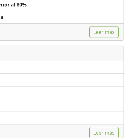
rior al 80%
ua
Leer más
Leer más