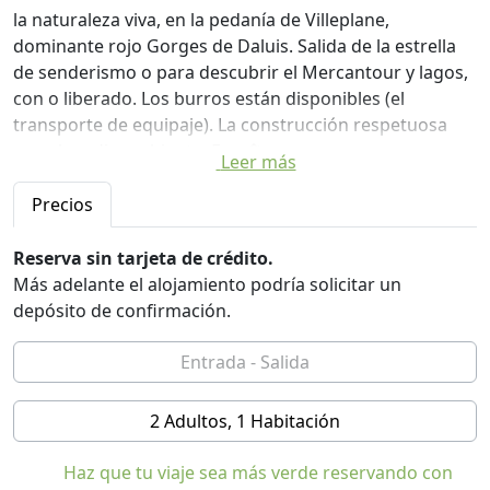
la naturaleza viva, en la pedanía de Villeplane,
dominante rojo Gorges de Daluis. Salida de la estrella
de senderismo o para descubrir el Mercantour y lagos,
con o liberado. Los burros están disponibles (el
transporte de equipaje). La construcción respetuosa
con el medio ambiente, Ecogîte.
Leer más
Gite d'Etape y estancia "de la Ecogîte Villeplane". Planta
baja, sala de estar. 1er piso del comedor, 1 habitación
Precios
accesible para personas con discapacidad (1 cama 2
pers.) Cuarto de baño con WC. Los dos niveles
Reserva sin tarjeta de crédito.
superiores: 2 dormitorios 3 personas, 2 dormitorios 4
Más adelante el alojamiento podría solicitar un
personas, 2 dormitorios 6 personas. Cada una con
depósito de confirmación.
baño y aseo. En la tierra Aparcamiento.
2 Adultos, 1 Habitación
Haz que tu viaje sea más verde reservando con