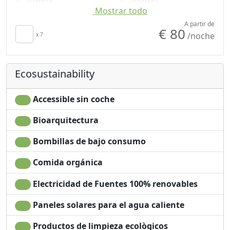
Mostrar todo
Sábanas
Mountain view
Cupboard or
Garden view
A partir de
€ 80
/noche
Wardrobe
x 7
Panoramic view
Desk
Own entrance
Fireplace
Ecosustainability
Accessible sin coche
Bioarquitectura
Bombillas de bajo consumo
Comida orgánica
Electricidad de Fuentes 100% renovables
Paneles solares para el agua caliente
Productos de limpieza ecològicos