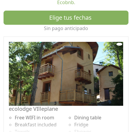
Ecobnb.
Elige tus fechas
Sin pago anticipado
ecolodge VIlleplane
Free WIFI in room
Dining table
Breakfast included
Fridge
Towels
Shower