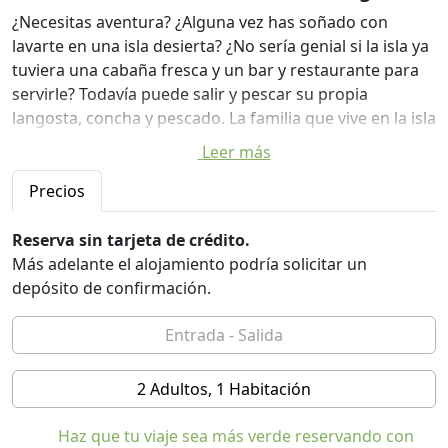
¿Necesitas aventura? ¿Alguna vez has soñado con
lavarte en una isla desierta? ¿No sería genial si la isla ya
tuviera una cabaña fresca y un bar y restaurante para
servirle? Todavía puede salir y pescar su propia
langosta, concha y pescado. La familia que vive en la isla
puede limpiarlo y cocinarlo mientras usted se sienta en
Leer más
una hamaca y bebe un ponche de ron. Nos aseguramos
de que siempre recuerdes esta experiencia. Tener unas
Precios
vacaciones diferentes, entonces todos tus amigos.
Reserva sin tarjeta de crédito.
¡ES HORA DE DESENCHUFAR! Hideaway Caye es una
Más adelante el alojamiento podría solicitar un
hermosa isla de manglares aislada en medio de uno de
depósito de confirmación.
los arrecifes más vírgenes del Caribe. La isla se
mantiene en su estado natural. Pasarelas elevadas de
viento en toda la isla. Su estadía en Hideaway Caye es
única porque serán los únicos huéspedes que se
2 Adultos, 1 Habitación
hospedarán en la isla. La cabaña es como una casa en el
árbol enclavada en los manglares con una terraza
Haz que tu viaje sea más verde reservando con
ventosa y ventanas de piso a techo. Quedarse dormido