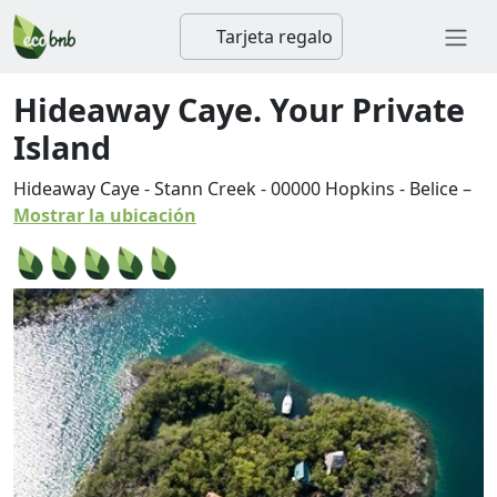
Tarjeta regalo
Hideaway Caye. Your Private
Island
Hideaway Caye - Stann Creek
-
00000
Hopkins
-
Belice
–
Mostrar la ubicación