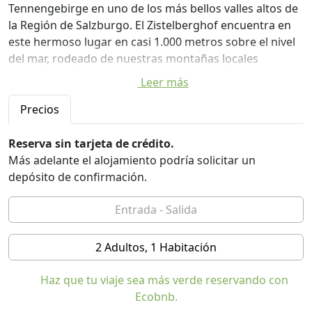
Tennengebirge en uno de los más bellos valles altos de
la Región de Salzburgo. El Zistelberghof encuentra en
este hermoso lugar en casi 1.000 metros sobre el nivel
del mar, rodeado de nuestras montañas locales
Hochkönig, Hagengebirge y Hochthron. Werfenweng
Leer más
se encuentra en una zona céntrica de Salzburgo, desde
donde se puede experimentar muchos destinos y
Precios
atractivos. Una de las terrazas más bonitas de
Werfenweng con vistas a las montañas Tennen y Hagen
Reserva sin tarjeta de crédito.
y el Hochkönig invitan a la relajación.
Más adelante el alojamiento podría solicitar un
depósito de confirmación.
Los que prefieren un hogareño, se sentirá como en
casa en nuestras 30 habitaciones. Las habitaciones
están decoradas con muebles de madera, con ducha,
WC, TV, la mayoría con WiFi y con grandes ventanales, la
2 Adultos, 1 Habitación
mayoría de las habitaciones están adaptadas para
minusválidos.
Haz que tu viaje sea más verde reservando con
Ecobnb.
Sala de miel: habitación sin teñir todo de madera. La