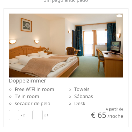
Doppelzimmer
Free WIFI in room
Towels
TV in room
Sábanas
secador de pelo
Desk
A partir de
€ 65
/noche
x 2
x 1