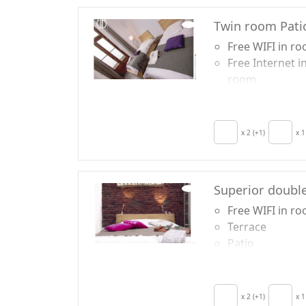
Twin room Pati
Free WIFI in r
Free Internet i
room
Breakfast incl
Patio
x 2 (+1)
x 1
Superior double
Free WIFI in r
Terrace
Patio
Towels
Sábanas
x 2 (+1)
x 1