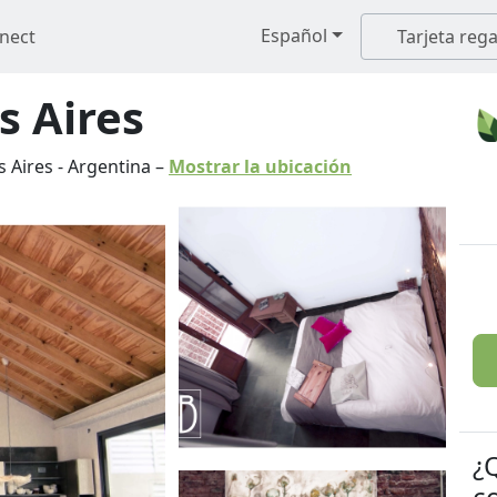
Español
nect
Tarjeta rega
s Aires
 Aires
-
Argentina
–
Mostrar la ubicación
¿
c