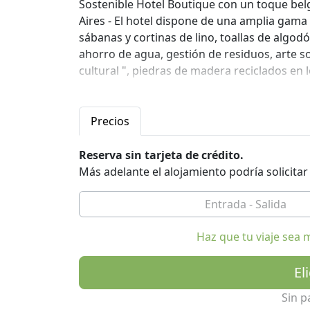
Sostenible Hotel Boutique con un toque bel
Aires - El hotel dispone de una amplia gama 
sábanas y cortinas de lino, toallas de algodó
ahorro de agua, gestión de residuos, arte sos
cultural ", piedras de madera reciclados en lo
Pedimos a nuestros huéspedes no fumar y no 
grifo filtrada está disponible un montón.
Precios
El restaurante del hotel (abierto a todos) 'L
Reserva sin tarjeta de crédito.
sin gluten 0%.
Más adelante el alojamiento podría solicita
En la cafetería de la planta baja (abierta a t
Este es un lugar como nunca se han visto an
Haz que tu viaje sea 
Para las personas con una mente verde!
El
Sin p