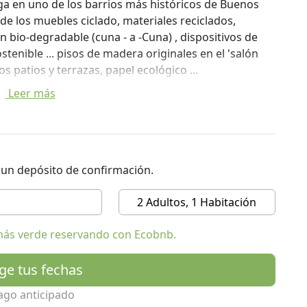
ga en uno de los barrios más históricos de Buenos
de los muebles ciclado, materiales reciclados,
n bio-degradable (cuna - a -Cuna) , dispositivos de
tenible ... pisos de madera originales en el 'salón
s patios y terrazas, papel ecológico ...
Leer más
llevar en botellas de plástico, ya que el agua del
e Petit Marcel' sirve orgánica, vegetariana y alimentos
r un depósito de confirmación.
odos, así) que preparar el café orgánico!
2 Adultos, 1 Habitación
tes!
más verde reservando con Ecobnb.
ige tus fechas
ago anticipado