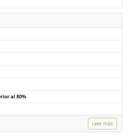
rior al 80%
Leer más