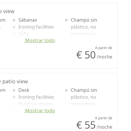
o view
oom
Sábanas
Champú sin
n
Ironing facilities
plástico, no
Sofa
monodosis
Mostrar todo
uded
Shower
Washing machine
A partir de
€ 50
/noche
 patio view
oom
Desk
Champú sin
Ironing facilities
plástico, no
Outdoor dining
monodosis
Mostrar todo
area
Shower
A partir de
€ 55
/noche