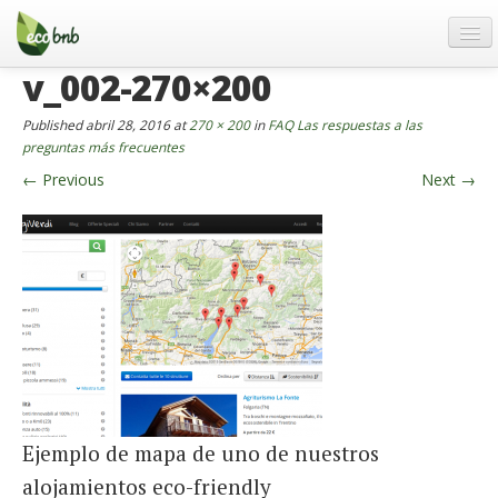
Menu
Skip
to
content
v_002-270×200
Blog
Ofertas
Published
abril 28, 2016
at
270 × 200
in
FAQ Las respuestas a las
preguntas más frecuentes
Acerca de
←
Previous
Next
→
FAQ
Contacto
Spanish
German
English
Spanish
Ejemplo de mapa de uno de nuestros
French
alojamientos eco-friendly
Italiano