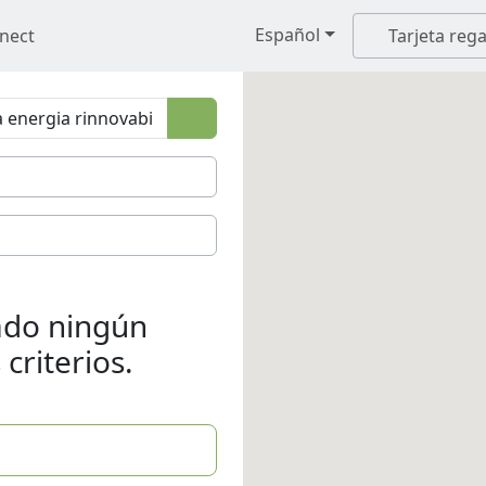
Español
nect
Tarjeta rega
ado ningún
criterios.
s