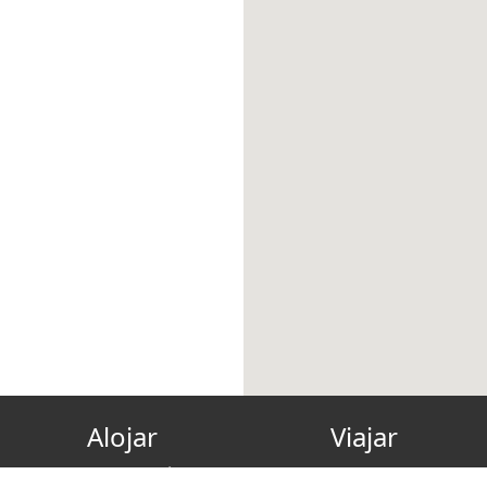
Alojar
Viajar
Hazte anfitrión
Tarjeta regalo