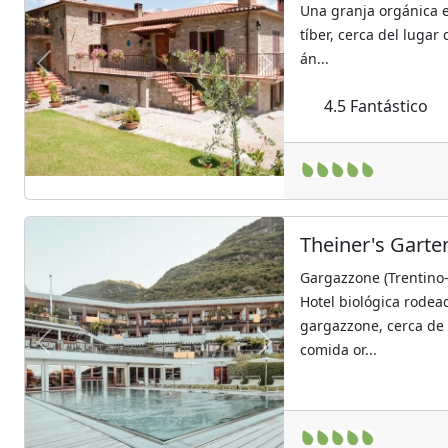
Una granja orgánica e
tíber, cerca del luga
án...
Previous
Next
4.5
Fantástico
Theiner's Garten
Gargazzone (Trentino-
Hotel biológica rode
gargazzone, cerca de 
comida or...
Previous
Next