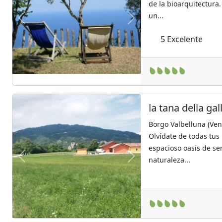
de la bioarquitectura
un...
Previous
Next
5
Excelente
la tana della gal
Borgo Valbelluna (Ven
Olvídate de todas tus
espacioso oasis de s
naturaleza...
Previous
Next