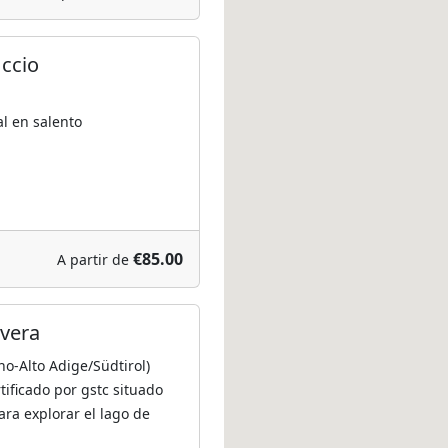
ccio
l en salento
€85.00
A partir de
avera
no-Alto Adige/Südtirol)
tificado por gstc situado
ara explorar el lago de