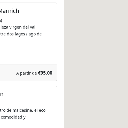
Marnich
)
leza virgen del val
ntre dos lagos (lago de
€95.00
A partir de
on
tro de malcesine, el eco
a comodidad y