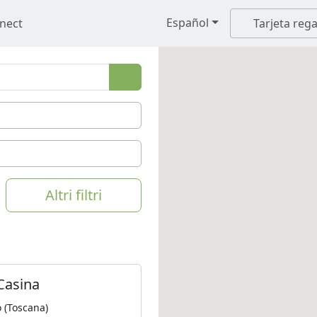
Español
nect
Tarjeta rega
Altri filtri
Casina
 (Toscana)