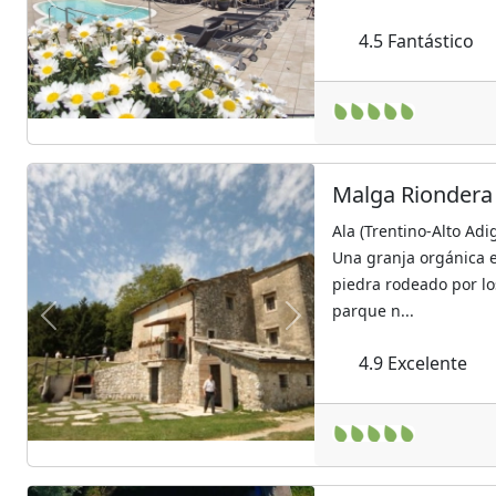
Previous
Next
4.5
Fantástico
Malga Riondera
Ala (Trentino-Alto Adi
Una granja orgánica 
piedra rodeado por lo
parque n...
Previous
Next
4.9
Excelente