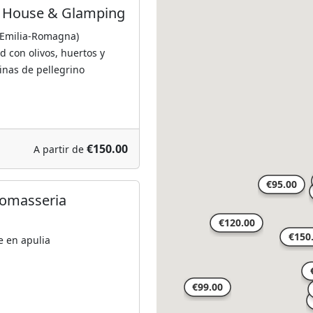
ry House & Glamping
(Emilia-Romagna)
 con olivos, huertos y
linas de pellegrino
€150.00
A partir de
iomasseria
e en apulia