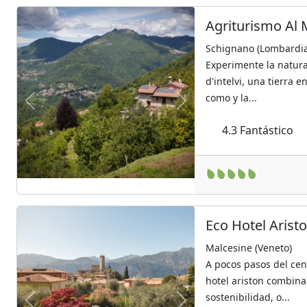
Agriturismo Al 
Schignano (Lombardia
Experimente la natura
d'intelvi, una tierra e
como y la...
Previous
Next
4.3
Fantástico
Eco Hotel Arist
Malcesine (Veneto)
A pocos pasos del cen
hotel ariston combin
sostenibilidad, o...