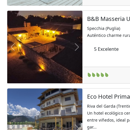
B&B Masseria U
Specchia (Puglia)
Auténtico charme rura
5
Excelente
Previous
Next
Eco Hotel Prim
Riva del Garda (Trenti
Un hotel ecológico cer
entre viñedos, ideal p
gar...