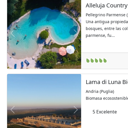
Alleluja Count
Pellegrino Parmense 
Una antigua propiedad
bosques, entre las co
parmense, fu...
Previous
Next
Lama di Luna B
Andria (Puglia)
Biomasa ecosostenibl
5
Excelente
Previous
Next